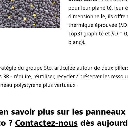
InnoPearls®
. Plébiscité
pour leur planéité, leur é
dimensionnelle, ils offr
thermique éprouvée (λD 
Top31 graphité et λD = 0
blanc)).
stratégie du groupe Sto, articulée autour de deux pilie
3R - réduire, réutiliser, recycler / préserver les ressour
neau polystyrène plus vertueux.
en savoir plus sur les panneaux
to ?
Contactez-nous
dès aujourd