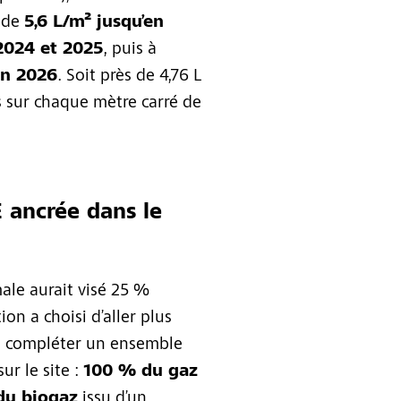
e de
5,6 L/m² jusqu’en
2024 et 2025
, puis à
en 2026
. Soit près de 4,76 L
s sur chaque mètre carré de
 ancrée dans le
ale aurait visé 25 %
on a choisi d’aller plus
ent compléter un ensemble
ur le site :
100 % du gaz
 du biogaz
issu d’un