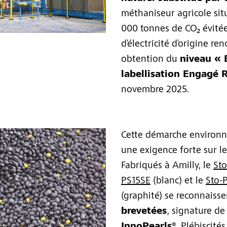
méthaniseur agricole situ
000 tonnes de CO₂ évitée
d’électricité d’origine re
obtention du
niveau « 
labellisation Engagé 
novembre 2025.
Cette démarche environn
une exigence forte sur l
Fabriqués à Amilly, le
Sto
PS15SE
(blanc) et le
Sto-
(graphité) se reconnaisse
brevetées
, signature de