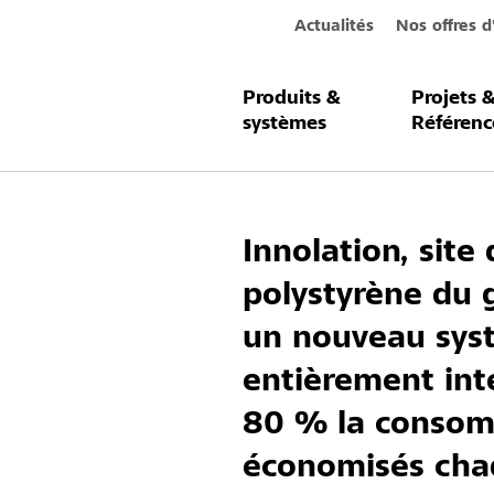
Actualités
Nos offres d
Produits &
Projets 
Valorisati
systèmes
Référenc
Innolation, sit
polystyrène du 
un nouveau syst
entièrement inté
80 % la consomm
économisés cha