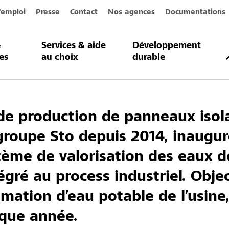
'emploi
Presse
Contact
Nos agences
Documentations
&
Services & aide
Développement
on des eaux de pluie
es
au choix
durable
e de production de panneaux isol
groupe Sto depuis 2014, inaugure
ème de valorisation des eaux de
gré au process industriel. Object
ation d’eau potable de l’usine,
que année.