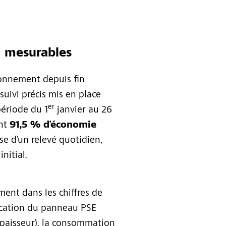
à mesurables
ionnement depuis fin
uivi précis mis en place
er
période du 1
janvier au 26
int
91,5 % d’économie
ase d’un relevé quotidien,
initial.
ement dans les chiffres de
ication du panneau PSE
épaisseur), la consommation