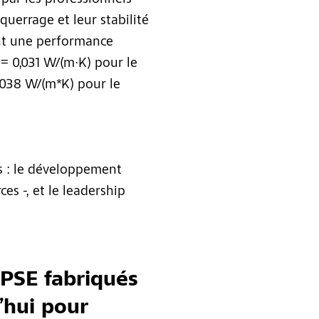
s par les professionnels
querrage et leur stabilité
ent une performance
= 0,031 W/(m·K) pour le
,038 W/(m*K) pour le
rs : le développement
ces -, et le leadership
 PSE fabriqués
’hui pour