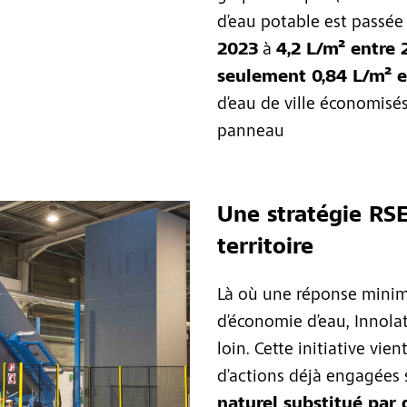
d’eau potable est passé
2023
à
4,2 L/m² entre 
seulement 0,84 L/m² 
d’eau de ville économisé
panneau
Une stratégie RSE
territoire
Là où une réponse minim
d’économie d’eau, Innolati
loin. Cette initiative vi
d’actions déjà engagées s
naturel substitué par